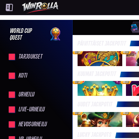
WORLD CUP
QUEST
PÄIVITTÄISET JACKPOTIT
UUSI
UUSI
TARJOUKSET
KUUMAT JACKPOTIT
KOTI
UUSI
UUSI
URHEILU
UUDET JACKPOTIT
LIVE-URHEILU
UUSI
UUSI
HEVOSURHEILU
LUCKY JACKPOTS