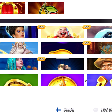
UUSI
UUSI
UUSI
UUSI
LISÄÄ PELEJÄ
SUOMI
LIVE C