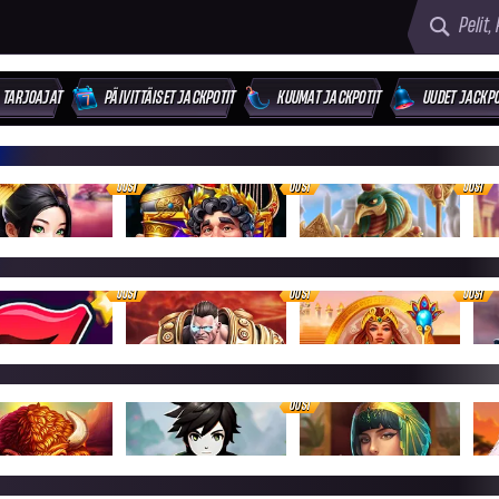
Pelit,
TARJOAJAT
PÄIVITTÄISET JACKPOTIT
KUUMAT JACKPOTIT
UUDET JACKPO
UUSI
UUSI
UUSI
UUSI
UUSI
UUSI
UUSI