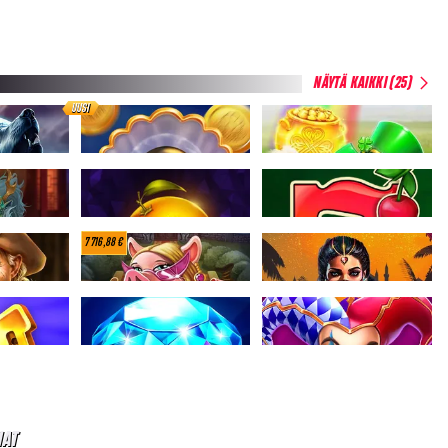
NÄYTÄ KAIKKI (25)
UUSI
7 716,88 €
HAT