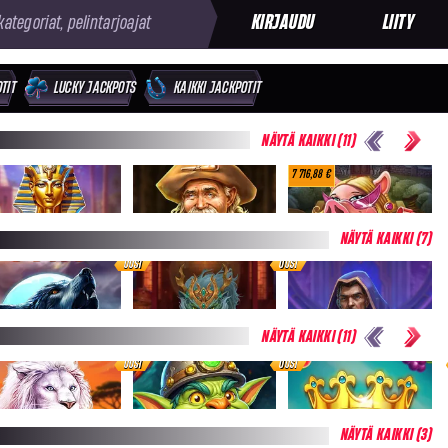
KIRJAUDU
LIITY
 kategoriat, pelintarjoajat
TIT
LUCKY JACKPOTS
KAIKKI JACKPOTIT
NÄYTÄ KAIKKI (11)
7 716,88 €
NÄYTÄ KAIKKI (7)
UUSI
UUSI
NÄYTÄ KAIKKI (11)
UUSI
UUSI
NÄYTÄ KAIKKI (3)