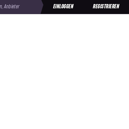
EINLOGGEN
REGISTRIEREN
en, Anbieter