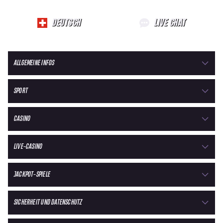
DEUTSCH
LIVE CHAT
ALLGEMEINE INFOS
SPORT
CASINO
LIVE-CASINO
JACKPOT-SPIELE
SICHERHEIT UND DATENSCHUTZ