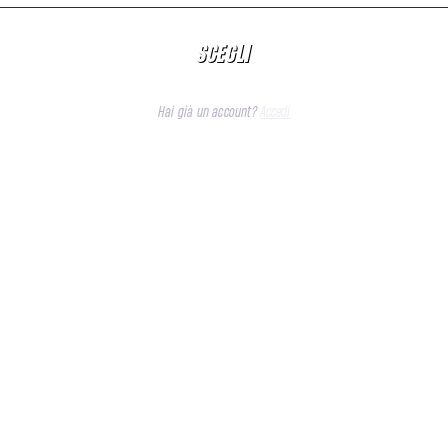
SCEGLI
Hai già un account?
Accedi