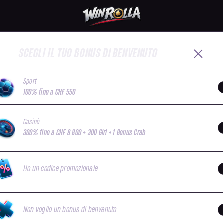
SCEGLI IL TUO BONUS DI BENVENUTO
Sport
100% fino a CHF 550
Casinò
300% fino a CHF 8 800 + 300 Giri + 1 Bonus Crab
Ho un codice promozionale
Non voglio un bonus di benvenuto