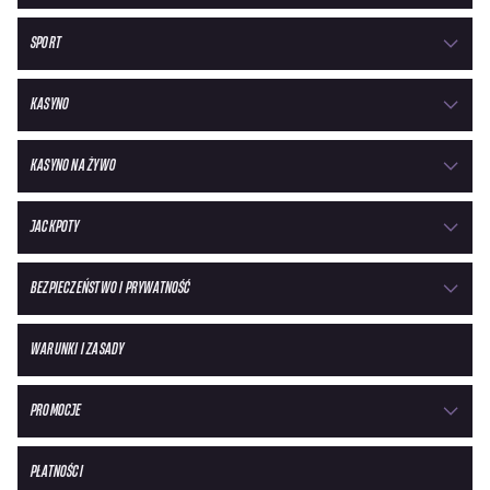
SPORT
KASYNO
KASYNO NA ŻYWO
JACKPOTY
BEZPIECZEŃSTWO I PRYWATNOŚĆ
WARUNKI I ZASADY
PROMOCJE
PŁATNOŚCI