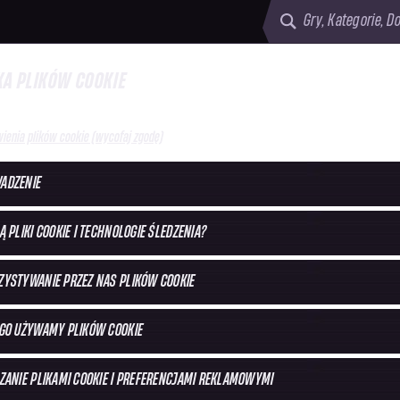
Gry, Kategorie, 
KA PLIKÓW COOKIE
ienia plików cookie (wycofaj zgodę)
ADZENIE
Ą PLIKI COOKIE I TECHNOLOGIE ŚLEDZENIA?
YSTYWANIE PRZEZ NAS PLIKÓW COOKIE
GO UŻYWAMY PLIKÓW COOKIE
ZANIE PLIKAMI COOKIE I PREFERENCJAMI REKLAMOWYMI