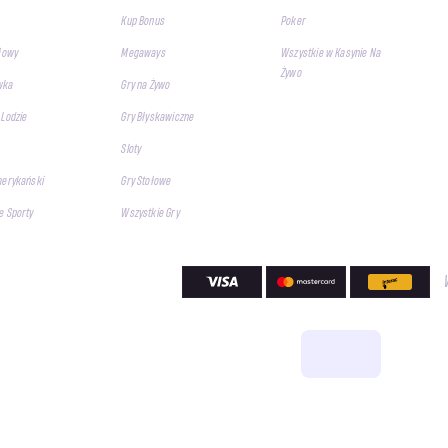
Kup Bonus
Poker
ołowy
Megaways
Wszystkie w Kasynie Na
Żywo
wka
Gry na Żywo
 Lodzie
Gry Błyskawiczne
Sloty
merykański
Gry Stołowe
e Sporty
Wszystkie Gry