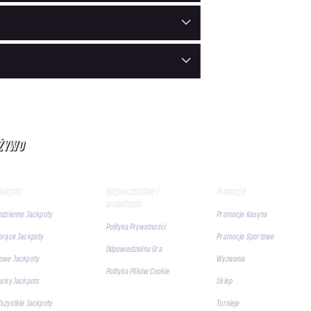
 ŻYWO
ackpoty
Bezpieczeństwo i
Promocje
prywatność
odzienne Jackpoty
Promocje Kasyna
Polityka Prywatności
orące Jackpoty
Promocje Sportowe
Odpowiedzialna Gra
owe Jackpoty
Wyzwania
Polityka Plików Cookie
ucky Jackpots
Sklep
szystkie Jackpoty
Turnieje