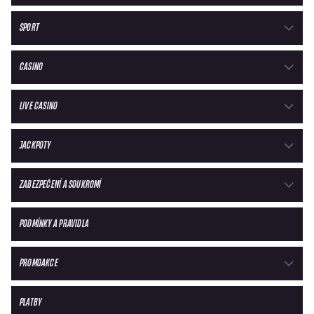
SPORT
CASINO
LIVE CASINO
JACKPOTY
ZABEZPEČENÍ A SOUKROMÍ
PODMÍNKY A PRAVIDLA
PROMOAKCE
PLATBY