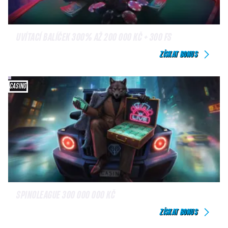
UVÍTACÍ BALÍČEK 300% AŽ 200 000 KČ + 300 FS
ZÍSKAT BONUS
CASINO
SPINOLEAGUE 300 000 000 KČ
ZÍSKAT BONUS