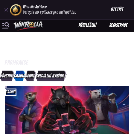
Winrolla Aplikace
OTEVŘÍT
Vstupte do aplikace pro nejlepší hru
PŘIHLÁŠENÍ
REGISTRACE
PROMOAKCE
VŠECHNY
CASINO
SPORT
SPECIÁLNÍ NABÍDKY
CASINO