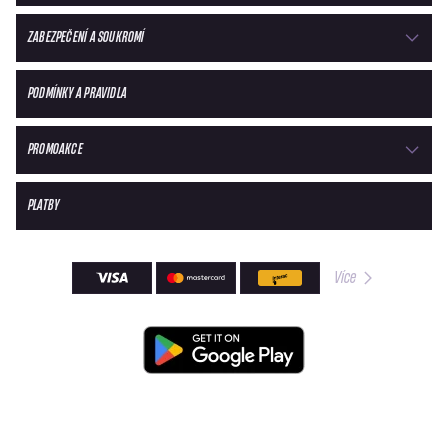
ZABEZPEČENÍ A SOUKROMÍ
PODMÍNKY A PRAVIDLA
PROMOAKCE
PLATBY
Více