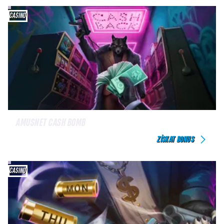
CASINO
AMUSNET CASH BOMB
ZÍSKAT BONUS
CASINO