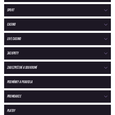
SPORT
CASINO
LIVE CASINO
JACKPOTY
ZABEZPEČENÍ A SOUKROMÍ
PODMÍNKY A PRAVIDLA
PROMOAKCE
PLATBY