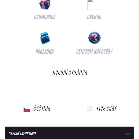
PROMOAKCE
OBCHOD
POKLADNA
CENTRUM NÁPOVĚDY
ÚVODNÍ STRÁNKA
ČEŠTINA
LIVE CHAT
OBECNÉ INFORMACE