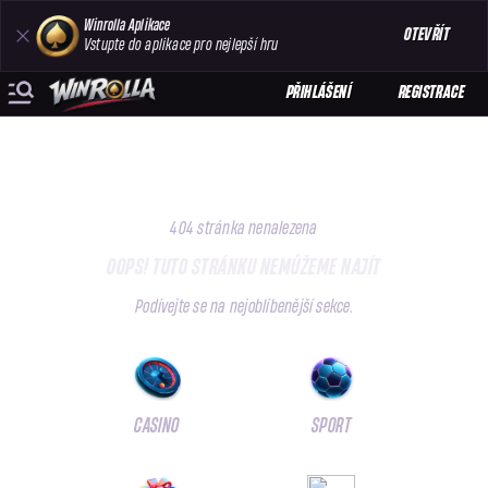
Winrolla Aplikace
OTEVŘÍT
Vstupte do aplikace pro nejlepší hru
PŘIHLÁŠENÍ
REGISTRACE
404 stránka nenalezena
OOPS! TUTO STRÁNKU NEMŮŽEME NAJÍT
Podívejte se na nejoblíbenější sekce.
CASINO
SPORT