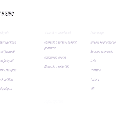
 V ŽIVO
ackpoti
Varnost in zasebnost
Promocije
nevni jackpoti
Obvestilo o varstvu osebnih
Igralniške promocije
podatkov
roči jackpoti
Športne promocije
Odgovorno igranje
ovi jackpoti
Izzivi
Obvestilo o piškotkih
ucky Jackpots
Trgovina
ackpot Play
Turnirji
si jackpoti
VIP
Pogoji uporabe