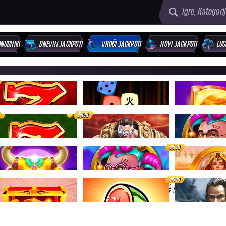
Igre, Kategori
NUDNIKI
DNEVNI JACKPOTI
VROČI JACKPOTI
NOVI JACKPOTI
LUC
NOVO
NOVO
NOVO
VEČ IGER