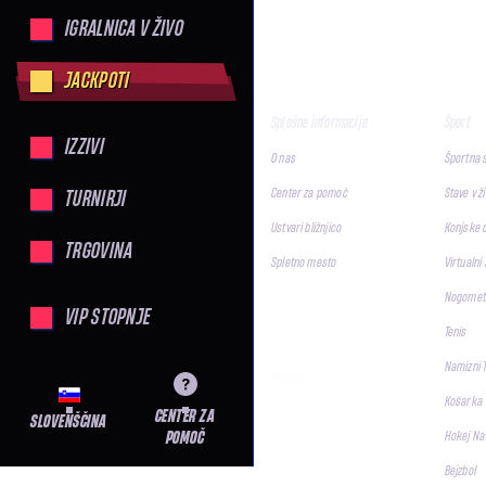
IGRALNICA V ŽIVO
JACKPOTI
Splošne informacije
Šport
IZZIVI
O nas
Športna 
Center za pomoč
Stave v ž
TURNIRJI
Ustvari bližnjico
Konjske 
TRGOVINA
Spletno mesto
Virtualni
Nogomet
VIP STOPNJE
Tenis
Namizni 
Plačila
Košarka
CENTER ZA
SLOVENŠČINA
POMOČ
Hokej Na
Bejzbol