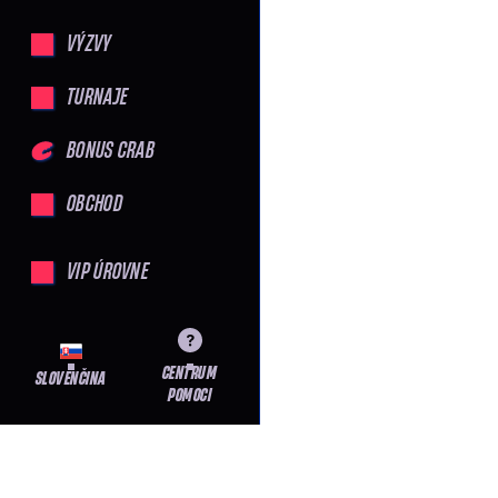
VÝZVY
TURNAJE
BONUS CRAB
OBCHOD
VIP ÚROVNE
CENTRUM
SLOVENČINA
POMOCI