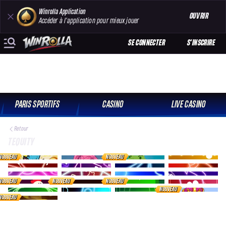
Winrolla Application
OUVRIR
Accéder à l'application pour mieux jouer
SE CONNECTER
S'INSCRIRE
PARIS SPORTIFS
CASINO
LIVE CASINO
Retour
TEQUITY
NOUVEAU
NOUVEAU
NOUVEAU
NOUVEAU
NOUVEAU
NOUVEAU
NOUVEAU