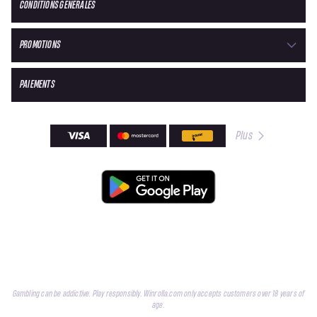
CONDITIONS GÉNÉRALES
PROMOTIONS
PAIEMENTS
Plus
Gambling can be addictive. Play responsibly. Winrolla.com only accepts customers over 18 years of
age.