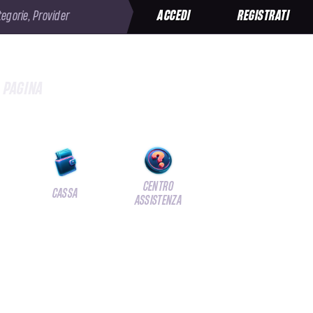
ACCEDI
REGISTRATI
tegorie, Provider
 PAGINA
CENTRO
CASSA
ASSISTENZA