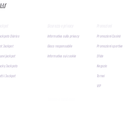
HAT
ackpot
Sicurezza e privacy
Promozioni
ackpots Diários
Informativa sulla privacy
Promozioni Casinò
ot Jackpot
Gioco responsabile
Promozioni sportive
uovi jackpot
Informativa sui cookie
Sfide
ucky Jackpots
Negozio
utti i Jackpot
Tornei
VIP
Termini e condizioni