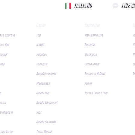
ITALIANO
LIVE C
Casinò
Casinò Live
J
se sportive
Top
Top Casinò Live
J
se live
Novità
Roulette
H
cavalli
Popolari
Blackjack
N
uali
Esclusivi
Game Show
L
Acquista bonus
Baccarat & Dadi
T
Megaways
Poker
g
Giochi Live
Tutto il Casinò Live
estro
Giochi istantanei
u Ghiaccio
Slot
Giochi da tavolo
 Americano
Tutti i Giochi