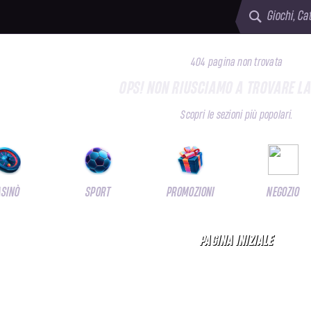
Giochi, Ca
404 pagina non trovata
OPS! NON RIUSCIAMO A TROVARE LA
Scopri le sezioni più popolari.
ASINÒ
SPORT
PROMOZIONI
NEGOZIO
PAGINA INIZIALE