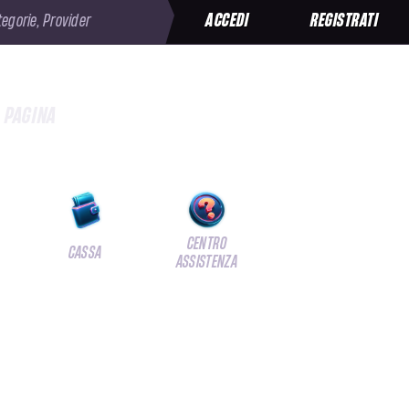
ACCEDI
REGISTRATI
tegorie, Provider
 PAGINA
CENTRO
CASSA
ASSISTENZA