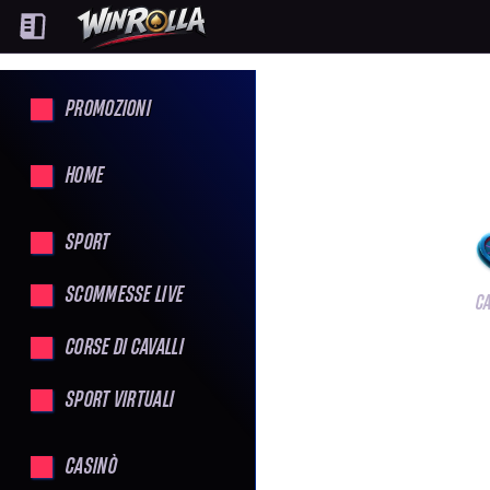
PROMOZIONI
HOME
SPORT
SCOMMESSE LIVE
C
CORSE DI CAVALLI
SPORT VIRTUALI
CASINÒ