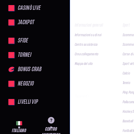
CASINÒ LIVE
JACKPOT
Informazioni generali
Sport
Informazioni su di noi
Scommes
SFIDE
Centro assistenza
Scommes
TORNEI
Crea collegamento
Corse di 
Mappa del sito
Sport virt
BONUS CRAB
Calcio
NEGOZIO
Tennis
Ping Pon
Pagamenti
LIVELLI VIP
Pallacan
Hockey S
Baseball
CENTRO
ITALIANO
Football