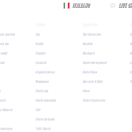
ITALIANO
LIVE C
Casinò
Casinò Live
J
se sportive
Top
Top Casinò Live
J
se live
Novità
Roulette
H
cavalli
Popolari
Blackjack
N
uali
Esclusivi
Tavoli internazionali
L
Acquista bonus
Game Show
J
Megaways
Baccarat & Dadi
T
g
Giochi Live
Poker
estro
Giochi istantanei
Tutto il Casinò Live
u Ghiaccio
Slot
Giochi da tavolo
 Americano
Tutti i Giochi