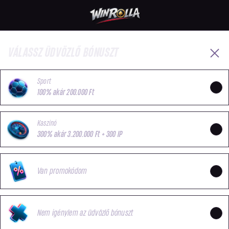
VÁLASSZ ÜDVÖZLŐ BÓNUSZT
Sport
100% akár 200.000 Ft
Kaszinó
300% akár 3.200.000 Ft + 300 IP
Van promokódom
Nem igénylem az üdvözlő bónuszt