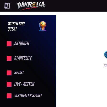
WORLD CUP
QUEST
AKTIONEN
STARTSEITE
C
SPORT
LIVE-WETTEN
VIRTUELLER SPORT