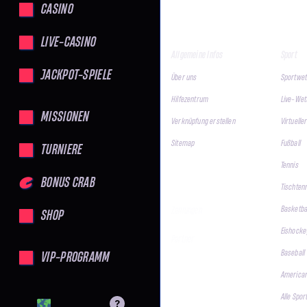
CASINO
LIVE-CASINO
Allgemeine Infos
Sport
JACKPOT-SPIELE
Über uns
Sportwet
Hilfezentrum
Live-Wet
MISSIONEN
Verknüpfung erstellen
Virtuelle
Sitemap
Fußball
TURNIERE
Tennis
BONUS CRAB
Tischten
Basketba
Zahlungen
SHOP
Eishocke
Partner
Baseball
VIP-PROGRAMM
American
Alle Spor