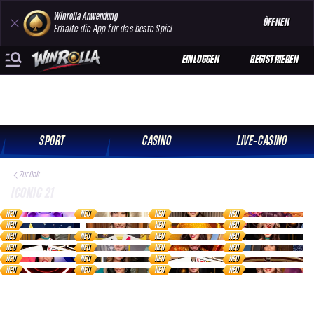
Winrolla Anwendung
ÖFFNEN
Erhalte die App für das beste Spiel
EINLOGGEN
REGISTRIEREN
SPORT
CASINO
LIVE-CASINO
Zurück
ICONIC 21
NEU
NEU
NEU
NEU
NEU
NEU
NEU
NEU
NEU
NEU
NEU
NEU
NEU
NEU
NEU
NEU
NEU
NEU
NEU
NEU
NEU
NEU
NEU