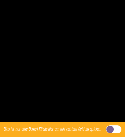
Dies ist nur eine Demo!
Klicke hier
um mit echtem Geld zu spielen.