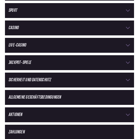
SPORT
CASINO
LIVE-CASINO
JACKPOT-SPIELE
SICHERHEIT UND DATENSCHUTZ
ALLGEMEINE GESCHÄFTSBEDINGUNGEN
AKTIONEN
ZAHLUNGEN