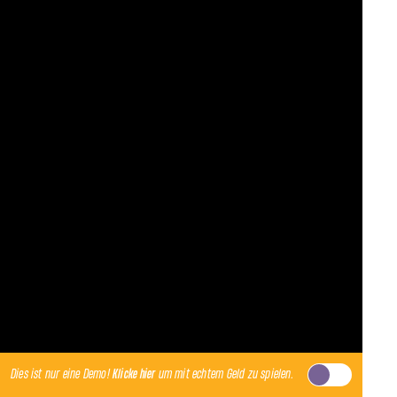
Dies ist nur eine Demo!
Klicke hier
um mit echtem Geld zu spielen.