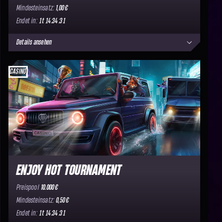
Mindesteinsatz:
1,00 €
Endet in:
1t 14:34:31
Details ansehen
CASINO
ENJOY HOT TOURNAMENT
Preispool
10.000 €
Mindesteinsatz:
0,50 €
Endet in:
1t 14:34:31