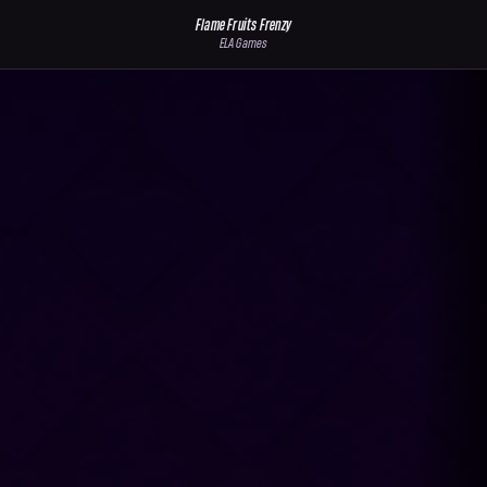
Flame Fruits Frenzy
ELA Games