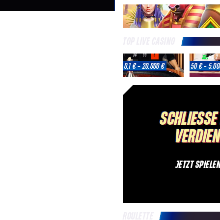
TOP LIVE CASINO
26
33
5
4 / 7
0,1 €
 - 20.000 € 
50 €
 - 5.00
26
0
13
7
16
7
33
27
2
SCHLIESSE 
14
34
28
ERDIENE
24
27
26
27
9
JETZT SPIELE
ROULETTE