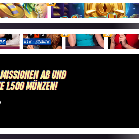
NEU
NEU
NEU
31
16
26
0 € 
0,1 €
 - 20.000 € 
30
32
31
7
36
24
32
6
10
MISSIONEN AB UND V
13
19
22
 1.500 MÜNZEN!
26
13
0
19
36
N