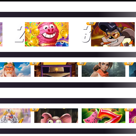
NEU
2
3
NEU
NEU
NEU
USSBALL
TENNIS
TISCHTENNIS
NEU
NEU