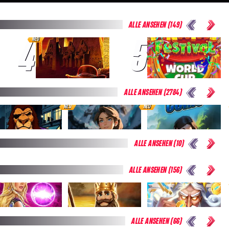
ALLE ANSEHEN (149)
NEU
4
5
ALLE ANSEHEN (2784)
NEU
NEU
ALLE ANSEHEN (10)
BASKETBALL
EISHOCKEY
BASEBALL
ALLE ANSEHEN (156)
ALLE ANSEHEN (66)