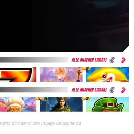
ALLE ANSEHEN (10657)
NEU
ALLE ANSEHEN (13658)
NEU
NEU
ießen. Wir bieten all deine Lieblings-Casinospiele und