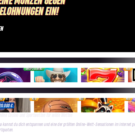
EINE MÜNZEN GEGEN
BELOHNUNGEN EIN!
EN
DROPS & WINS
NEU
EU
NEU
NEU
NEU
10
24
 20.000 € 
15
8
nline Casino und Sportwetten für wilde Wetten
17
11
la kannst du dich entspannen und eine der größten Online-Wett-Sensationen im Internet gen
rtquoten.
17
3