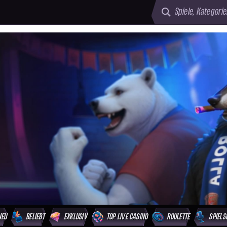
Spiele, Kategori
NEU
BELIEBT
EXKLUSIV
TOP LIVE CASINO
ROULETTE
SPIEL