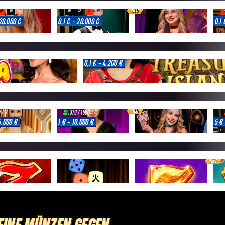
NEU
16
26
26
33
5
 20.000 € 
0,1 €
 - 20.000 € 
0,1 
32
31
26
0
13
36
24
7
16
7
0,1 €
 - 4.200 € 
6
10
33
27
2
19
22
14
34
28
13
0
24
27
26
NEU
7 / 7
319 / 1500
36
27
9
5.000 € 
1 €
 - 10.000 € 
5 €
NEU