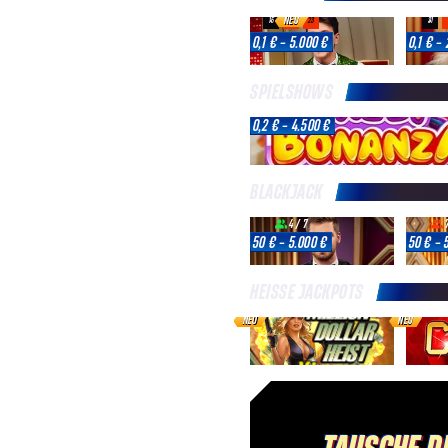
NEU
15
9
23
31
0,1 €
 - 5.000 € 
0,1 €
 -
12
11
32
30
SPIELSHOWS
35
7
33
7
0,2 €
 - 4.500 € 
32
28
12
32
5
21
3
13
BLACKJACK
6
35
4
26
4 / 7
13
10
19
50 €
 - 5.000 € 
50 €
 - 
HEISSE JACKPOTS
NEU
NEU