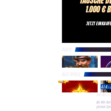
TAUSCHE D
1.000 € 
JETZT EINKAUF
SLOTS
ALLE SPIELE
NEU
N
15
0,1 €
 -
12
Win Rolla O
4
Bei Win Rol
globale Spo
0