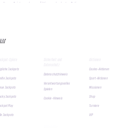
. Unsere Spiele wurden sorgfältig von den besten Online-
 die Sportarten, die du suchst. Wette auf große Sportarten,
ni auf unserer Aktionsseite.
ichkeit, Treuepunkte zu sammeln, die du im Win Rolla-
rhalten. Und du kannst die Stufen unseres VIP-Programms
HAT
ackpot-Spiele
Sicherheit und
Aktionen
Datenschutz
ägliche Jackpots
Casino-Aktionen
ckt haben, und das stimmt! Probiere einige unserer Spiele
Datenschutzhinweis
ht hast.
eiße Jackpots
Sport-Aktionen
Verantwortungsvolles
ch schneller zu den Spielen zu bringen, die du spielen
eue Jackpots
Missionen
Spielen
nnst auch einen Spieltitel oder Anbieter eingeben, um eine
ucky Jackpots
Shop
Cookie-Hinweis
ackpot Play
Turniere
lle Jackpots
VIP
imits für alle Arten von Spielern. Spiele an einem
.
Allgemeine