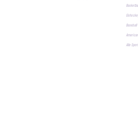
Win Rolla T
Basketba
Tischspiele
Eishocke
französisch
Baseball
Gewinne im
American
Wir sind so
Alle Spor
mehr. Hier 
Wett-Erlebn
Win Rolla S
Online Casi
registriert
Wette auf g
aber wir fr
Wette auf r
genauer an.
Win Rolla i
Win Rolla i