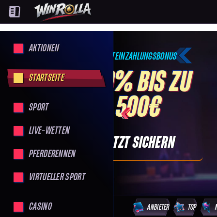
AKTIONEN
ERSTEINZAHLUNGSBONUS
100% BIS ZU
STARTSEITE
500€
SPORT
LIVE-WETTEN
JETZT SICHERN
PFERDERENNEN
VIRTUELLER SPORT
CASINO
ANBIETER
TOP