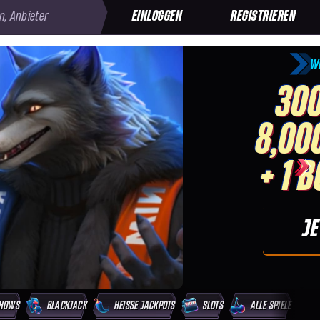
EINLOGGEN
REGISTRIEREN
en, Anbieter
W
30
8,00
+ 1 
JE
SHOWS
BLACKJACK
HEISSE JACKPOTS
SLOTS
ALLE SPIELE