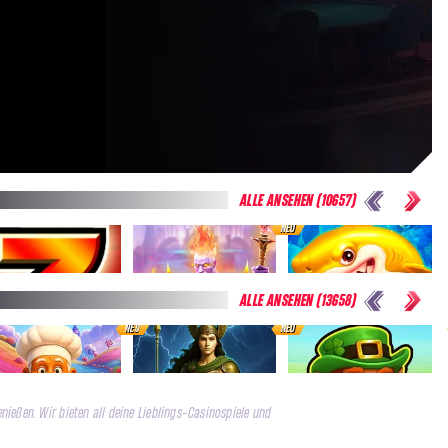
ALLE ANSEHEN (10657)
NEU
ALLE ANSEHEN (13658)
NEU
NEU
ießen. Wir bieten all deine Lieblings-Casinospiele und