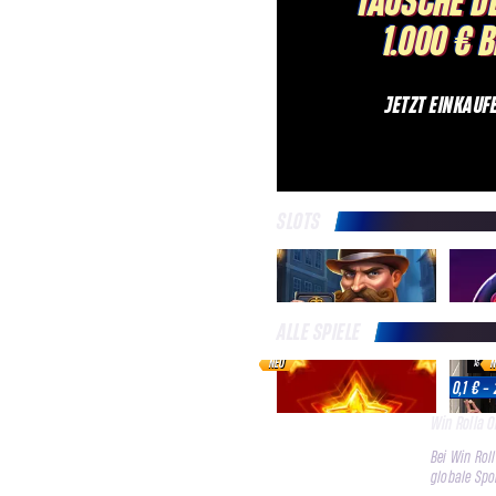
TAUSCHE D
1.000 € 
JETZT EINKAUF
SLOTS
ALLE SPIELE
NEU
N
15
0,1 €
 -
12
Win Rolla O
4
Bei Win Rol
globale Spo
0