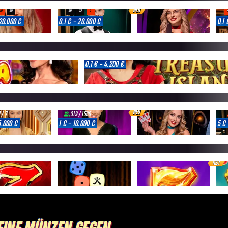
NEU
16
26
26
33
5
 20.000 € 
0,1 €
 - 20.000 € 
0,1 
32
31
26
0
13
36
24
7
16
7
0,1 €
 - 4.200 € 
6
10
33
27
2
19
22
14
34
28
13
0
24
27
26
NEU
7 / 7
319 / 1500
36
27
9
5.000 € 
1 €
 - 10.000 € 
5 €
NEU