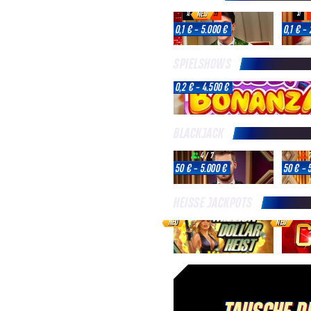
NEU
15
9
23
31
0,1 €
 - 5.000 € 
0,1 €
 -
12
11
32
30
SPIELSHOWS
35
7
33
7
0,2 €
 - 4.500 € 
32
28
12
32
5
21
3
13
BLACKJACK
6
35
4
26
4 / 7
13
10
19
50 €
 - 5.000 € 
50 €
 - 
HEISSE JACKPOTS
NEU
NEU