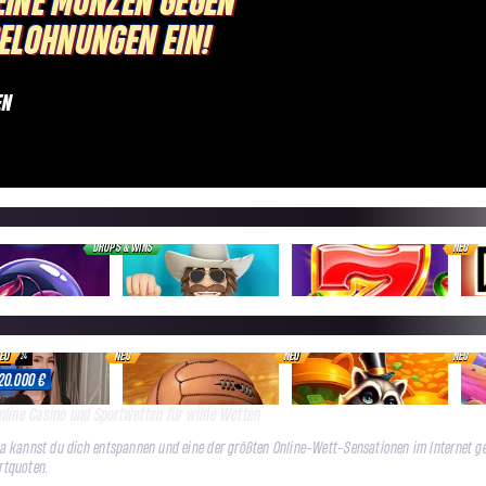
EINE MÜNZEN GEGEN
BELOHNUNGEN EIN!
EN
DROPS & WINS
NEU
EU
NEU
NEU
NEU
10
24
 20.000 € 
15
8
nline Casino und Sportwetten für wilde Wetten
17
11
la kannst du dich entspannen und eine der größten Online-Wett-Sensationen im Internet gen
rtquoten.
17
3