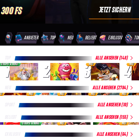
 300 FS
JETZT SICHERN
ANBIETER
TOP
NEU
BELIEBT
EXKLUSIV
TO
TOP
ALLE ANSEHEN (148)
DROPS & WINS
NEU
NEU
1
2
3
4
NEU
ALLE ANSEHEN (2784)
EU
NEU
NEU
NEU
NEU
SPORT
ALLE ANSEHEN (10)
LIVE WETTEN
FUSSBALL
TENNIS
TISCHTENNIS
BASKETB
BELIEBT
ALLE ANSEHEN (155)
DROPS & WINS
NEU
NEU
EXKLUSIV
ALLE ANSEHEN (64)