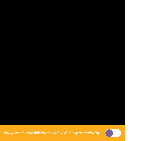
Toto je jen ukázka!
Klikněte zde
hrát se skutečnými prostředky.