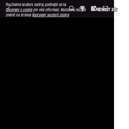
Používáme soubory cookie, podívejte se na
PŘIJMOUT VŠE
Oznámení o cookie
pro více informací. Nastavení můžete
změnit na stránce
Nastavení souborů cookie